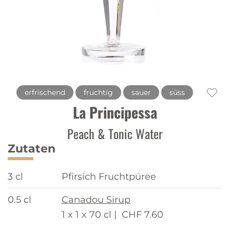
erfrischend
fruchtig
sauer
süss
La Principessa
Peach & Tonic Water
Zutaten
3 cl
Pfirsich Fruchtpüree
0.5 cl
Canadou Sirup
1 x 1 x 70 cl |
CHF 7.60