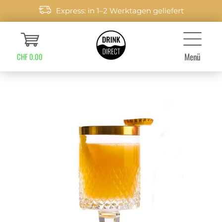
Express: in 1–2 Werktagen geliefert
Menü
CHF 0.00