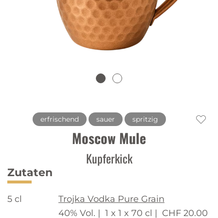
erfrischend
sauer
spritzig
Moscow Mule
Kupferkick
Zutaten
5 cl
Trojka Vodka Pure Grain
40% Vol. |
1 x 1 x 70 cl |
CHF 20.00