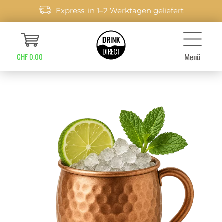
Express: in 1–2 Werktagen geliefert
Menü
CHF 0.00