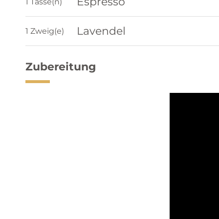
Espresso
1 Tasse(n)
Lavendel
1 Zweig(e)
Zubereitung