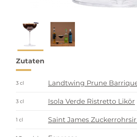
Zutaten
Landtwing Prune Barrique
3 cl
Isola Verde Ristretto Likör
3 cl
Saint James Zuckerrohrsi
1 cl