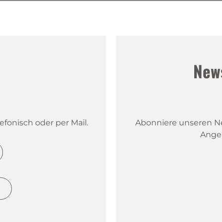
!
New
fonisch oder per Mail.
Abonniere unseren New
Ange
h