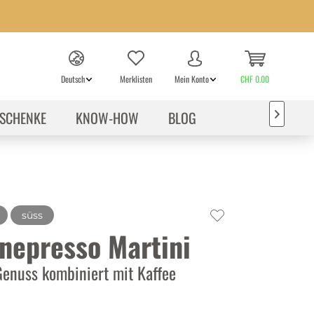
Deutsch
Merklisten
Mein Konto
CHF 0.00
SCHENKE
KNOW-HOW
BLOG

süss
nepresso Martini
Genuss kombiniert mit Kaffee