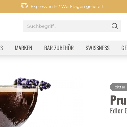
Express: in 1–2 Werktagen geliefert
KS
MARKEN
BAR ZUBEHÖR
SWISSNESS
GE
bitter
Pru
Edler 