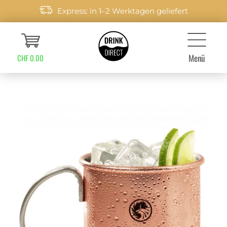
Express: in 1–2 Werktagen geliefert
Menü
CHF 0.00