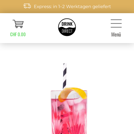
Express: in 1–2 Werktagen geliefert
Menü
CHF 0.00