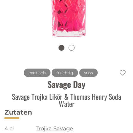
exotisch
fruchtig
süss
Savage Day
Savage Trojka Likör & Thomas Henry Soda
Water
Zutaten
4 cl
Trojka Savage