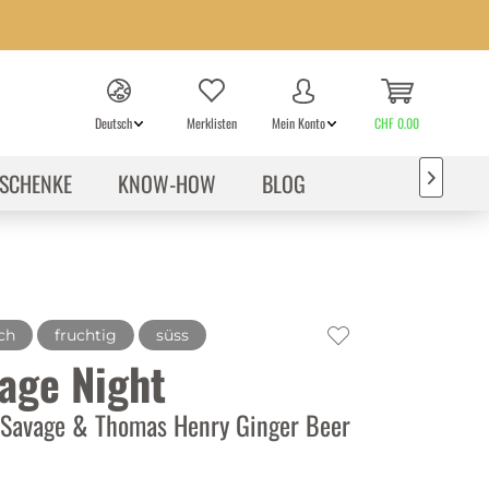
Deutsch
Merklisten
Mein Konto
CHF 0.00
SCHENKE
KNOW-HOW
BLOG

ch
fruchtig
süss
age Night
 Savage & Thomas Henry Ginger Beer