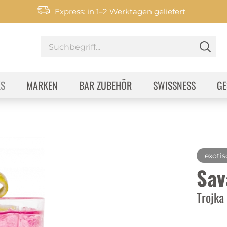
Express: in 1–2 Werktagen geliefert
KS
MARKEN
BAR ZUBEHÖR
SWISSNESS
GE
exotis
Sav
Trojka