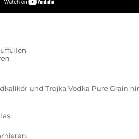
uffüllen
ren
 Vodkalikör und Trojka Vodka Pure Grain
las.
arnieren.