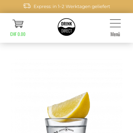
Express: in 1–2 Werktagen geliefert
Menü
CHF 0.00