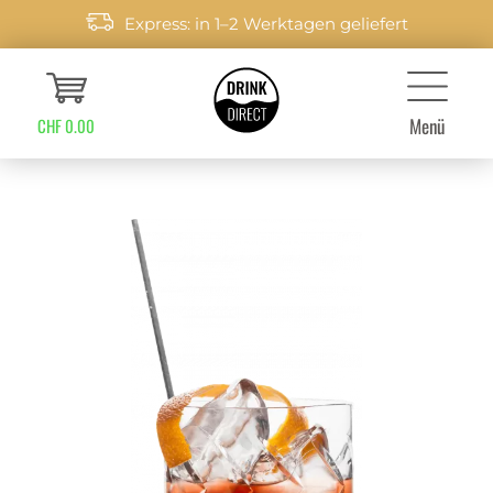
Express: in 1–2 Werktagen geliefert
Menü
CHF 0.00