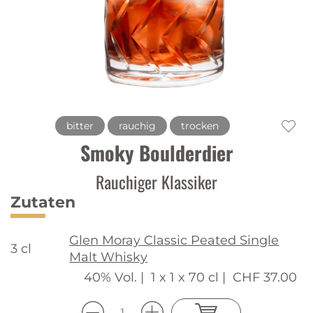
bitter
rauchig
trocken
Smoky Boulderdier
Rauchiger Klassiker
Zutaten
Glen Moray Classic Peated Single
3 cl
Malt Whisky
40% Vol. |
1 x 1 x 70 cl |
CHF 37.00