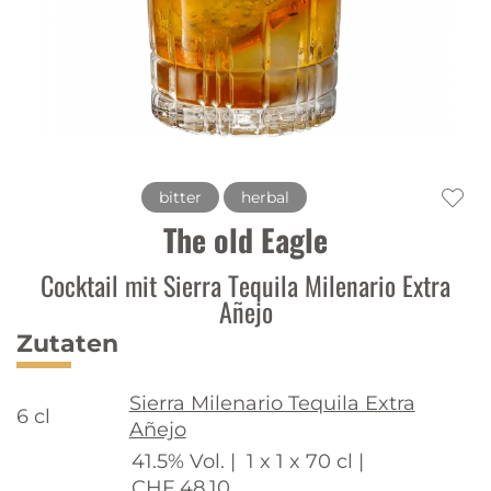
bitter
herbal
The old Eagle
Cocktail mit Sierra Tequila Milenario Extra
Añejo
Zutaten
Sierra Milenario Tequila Extra
6 cl
Añejo
41.5% Vol. |
1 x 1 x 70 cl |
CHF 48.10