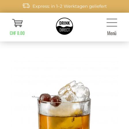
Express: in 1–2 Werktagen geliefert
Menü
CHF 0.00