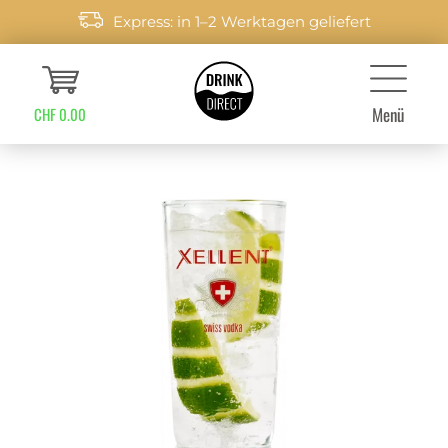
Express: in 1–2 Werktagen geliefert
Menü
CHF 0.00