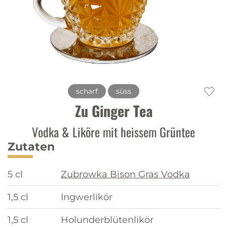
scharf
süss
Zu Ginger Tea
Vodka & Liköre mit heissem Grüntee
Zutaten
5 cl
Zubrowka Bison Gras Vodka
1,5 cl
Ingwerlikör
1,5 cl
Holunderblütenlikör