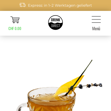
Express: in 1–2 Werktagen geliefert
Menü
CHF 0.00