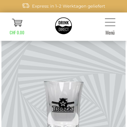
Express: in 1–2 Werktagen geliefert
Menü
CHF 0.00