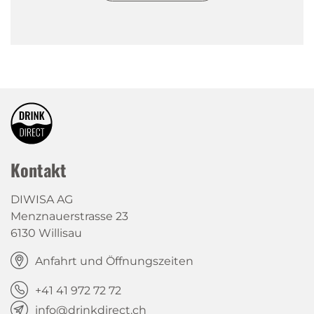
Versandkostenfrei
ab CHF 90.00
Kontakt
DIWISA AG
Menznauerstrasse 23
6130 Willisau
Beratung am
Anfahrt und Öffnungszeiten
Telefon oder per
+41 41 972 72 72
E-Mail
info@drinkdirect.ch