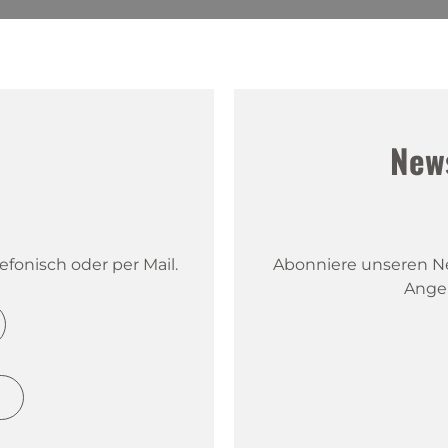
!
New
fonisch oder per Mail.
Abonniere unseren New
Ange
h