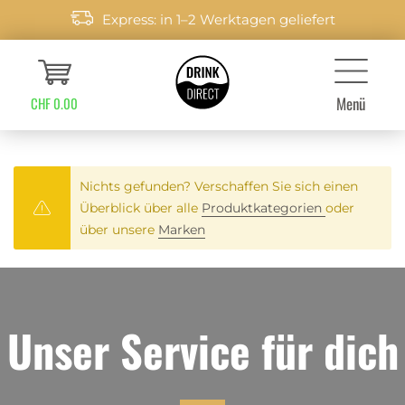
Express: in 1–2 Werktagen geliefert
Menü
CHF 0.00
Nichts gefunden? Verschaffen Sie sich einen
Überblick über alle
Produktkategorien
oder
über unsere
Marken
Unser Service für dich