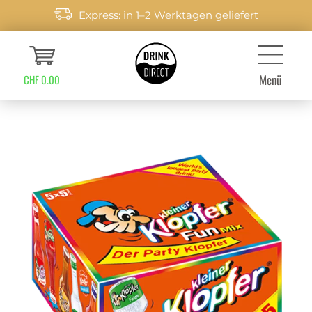
Express: in 1–2 Werktagen geliefert
Menü
CHF 0.00