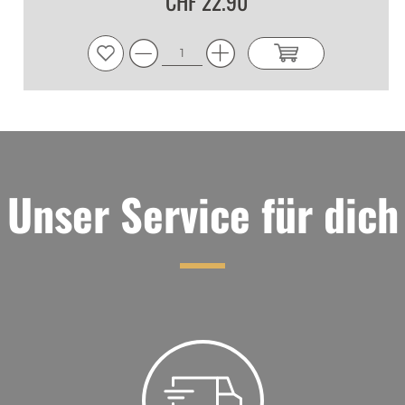
CHF 22.90
Nase
:
Erdbeere Likör Sauerkirsch Likör Creamlikör
Feigenlikör Pfläumchen Likör
Gaumen
:
Erdbeere Likör Sauerkirsch Likör
Creamlikör Feigenlikör Pfläumchen Likör
Abgang
:
Erdbeere Likör Sauerkirsch Likör Creamlikör
Feigenlikör Pfläumchen Likör
Unser Service für dich