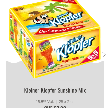
Serviervorschlag - so trinkst du Klopfer Shots
stilecht
Schon vor 25 Jahren trank man Klopfer Shots nur auf
eine Weise:
Klopfe mit dem Hals der - natürlich
geschlossenen - Flasche auf den Tisch.
Schraube den Deckel ab und setze ihn auf deine
Nasenspitze.
Dann trinkt man den Klopfer mit der Flasche
zwischen den Lippen
Kleiner Klopfer Sunshine Mix
Tasting Notes
15.8% Vol.
| 25 x 2 cl