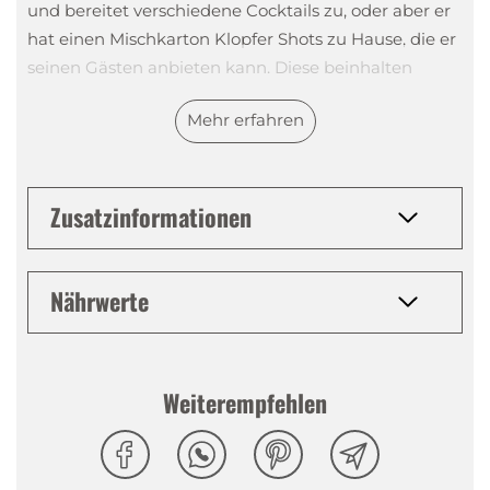
und bereitet verschiedene Cocktails zu, oder aber er
hat einen Mischkarton Klopfer Shots zu Hause, die er
seinen Gästen anbieten kann. Diese beinhalten
nämlich je nach Grösse drei oder sogar fünf
Mehr erfahren
verschiedene Likörsorten. Der erste seiner Art war
der Fun Mix, der bis heute als Klassiker unter den
Klopfer Shots gilt.
Zusatzinformationen
Kleiner Klopfer - die Geschichte hinter der Marke
Die Geschichte der Kleinen Klopfer Shots beginnt im
Nährwerte
Jahr 1997. Damals wurden die ersten Liköre in
kleinen Fläschchen veröffentlicht. Die Grösse, die
Sortenvielfalt und das beworbene Trinkritual, das für
Weiterempfehlen
den Namen verantwortlich ist, kamen gut an - doch
richtig erfolgreich wurden die Hersteller im Jahr
2005, als der erste Mischkarton - der Fun Mix - ins
Angebot aufgenommen wurde. Es folgten weitere