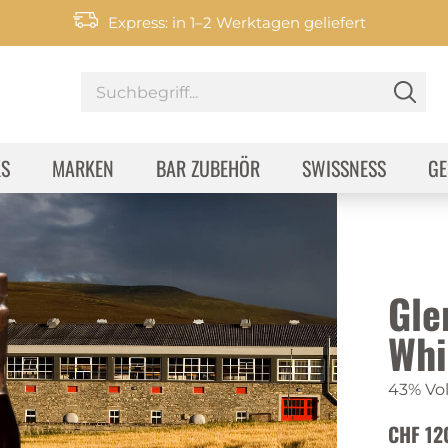
Express: in 1–2 Werktagen geliefert
KS
MARKEN
BAR ZUBEHÖR
SWISSNESS
GE
Gle
Whi
43% Vol
CHF 12