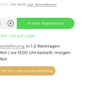
3
/ 1 l
inkl. MwSt.
zzgl. Versandkosten
In den Warenkorb
rbar
| 96 auf Lager
esslieferung:
in 1-2 Werktagen
fert | vor 15:00 Uhr bestellt, morgen
fert
HF 90.– versandkostenfrei