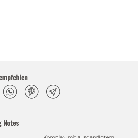
empfehlen
g Notes
Komplex, mit ausgeprägtem