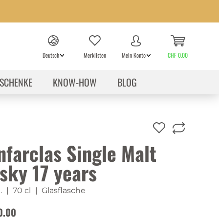
Deutsch
Merklisten
Mein Konto
CHF 0.00
SCHENKE
KNOW-HOW
BLOG
nfarclas Single Malt
sky 17 years
.
| 70 cl
| Glasflasche
0.00