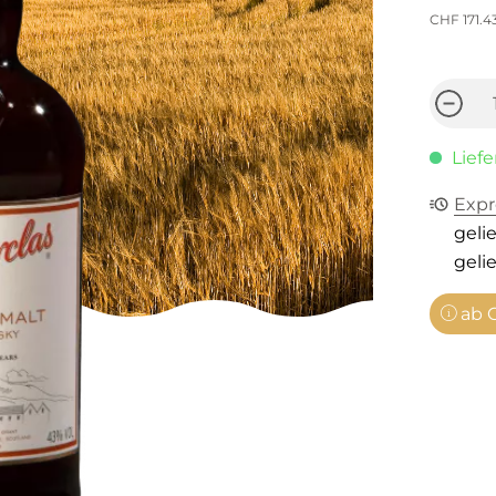
CHF 171.4
Liefe
Expr
gelie
gelie
ab C