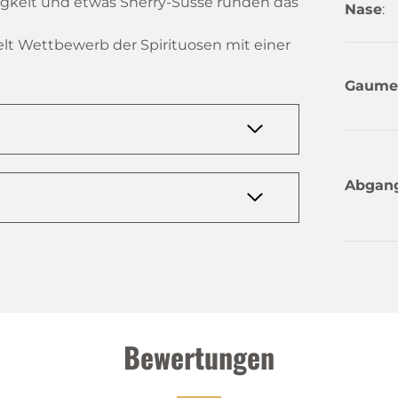
igkeit und etwas Sherry-Süsse runden das
Nase
:
elt Wettbewerb der Spirituosen mit einer
Gaume
Abgan
Bewertungen