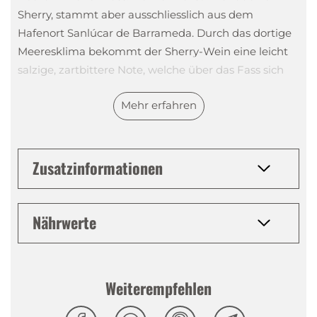
Sherry, stammt aber ausschliesslich aus dem
Hafenort Sanlúcar de Barrameda. Durch das dortige
Meeresklima bekommt der Sherry-Wein eine leicht
salzige, zartbittere Note, welche über das Fass sich
nun ganz leicht auf den Whisky überträgt.
Mehr erfahren
Tasting Notes
Zusatzinformationen
Nase
:
Würzig, fruchtig, Bitterschokolade
Gaumen
:
Fruchtige Noten, Vanille, Ahornsirup
Abgang
:
Lang anhaltend, leicht bitter
Nährwerte
Weiterempfehlen