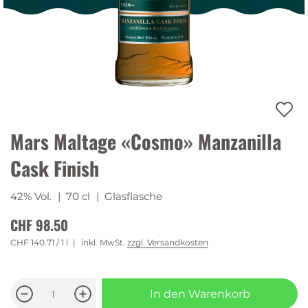
Mars Maltage «Cosmo» Manzanilla
Cask Finish
42% Vol.
| 70 cl
| Glasflasche
CHF 98.50
CHF 140.71
/ 1 l
inkl. MwSt.
zzgl. Versandkosten
In den Warenkorb