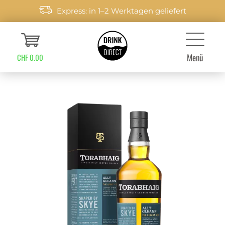
Express: in 1–2 Werktagen geliefert
Menü
CHF 0.00