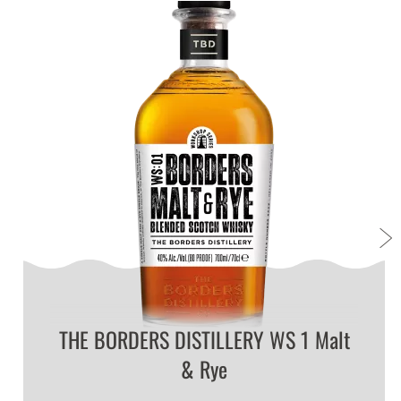
Einen so komplexen Whisky wie den Allt Gleann
geniesst du am besten
pur
, um die ganze
Aromapalette in der Nase und am Gaumen
wahrnehmen zu können. Wie es sich für einen
schottischen Single Malt gehört, verwendest du dafür
am besten ein tulpenartiges
Nosing-Glas
. Diese
Gläser verjüngen sich nach oben hin, wodurch die
Aromen besonders gut in der Nase ankommen. Die
richtige Trinktemperatur für hochwertigen Whisky ist
Zimmertemperatur, also ungefähr 20 °C. Deshalb
solltest du auch auf Eis im Whisky-Glas verzichten,
denn bei Kälte entfalten sich Aromen ganz anders.
Ausserdem verwässern sie so - schade drum!
THE BORDERS DISTILLERY WS 1 Malt
& Rye
Tasting Notes