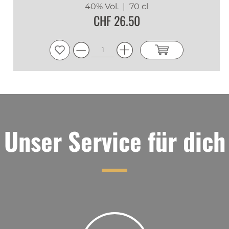
40% Vol.
| 70 cl
Nase
:
Duftender Torf und subtile Anklänge von
CHF 26.50
Gerstenzucker und Honig verbinden sich mit
würzigen Rauchnoten
Gaumen
:
Weicher, cremiger Gaumen mit leichter
süsser Rauchigkeit
Abgang
:
Maritime Untertöne mit blumigen
Anklängen und süssen Gewürznoten, die sich im
subtilen, aber langen Abgang fortsetzen.
Unser Service für dich