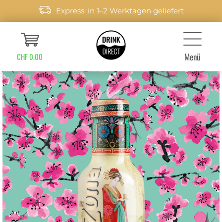
Express: in 1–2 Werktagen geliefert
Menü
CHF 0.00