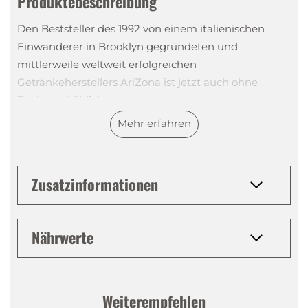
Produktebeschreibung
Den Beststeller des 1992 von einem italienischen
Einwanderer in Brooklyn gegründeten und
mittlerweile weltweit erfolgreichen
Getränkeherstellers AriZona ist jetzt auch ohne
Zucker erhältlich.
Mehr erfahren
AriZona Zero Sugar Green Tea enthält wie sein
grosser Bruder Ginseng-Extrakt und eine kleine
Zusatzinformationen
Menge Honig, die dem beliebten Eistee aus grünem
Tee seine zurückhaltende Süsse und seinen
unverkennbaren Geschmack verleiht.
Nährwerte
In der kultigen Geisha-Flasche stecken
ausschliesslich natürliche Aromen und keine
Weiterempfehlen
künstlichen Konservierungsstoffe. AriZona Zero