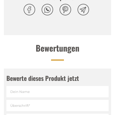
Sugar Green Tea ist glutenfrei, kalorienarm und
schmeckt unglaublich erfrischend.
Tasting Notes
Nase
:
Erfrischend nach Grüntee und Honig
Bewertungen
Gaumen
:
Dezent süss, Grüntee mit ausgewogener
Honig-Note
Abgang
:
Dezent süss mit Honignoten
Bewerte dieses Produkt jetzt