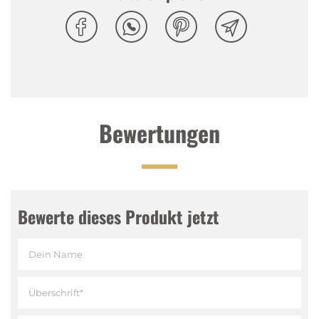
Sugar Green Tea ist glutenfrei, kalorienarm und
schmeckt unglaublich erfrischend.
Tasting Notes
Nase
:
Erfrischend nach Grüntee und Honig
Bewertungen
Gaumen
:
Dezent süss, Grüntee mit ausgewogener
Honig-Note
Abgang
:
Dezent süss mit Honignoten
Bewerte dieses Produkt jetzt