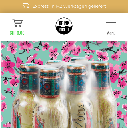
Express: in 1–2 Werktagen geliefert
Menü
CHF 0.00