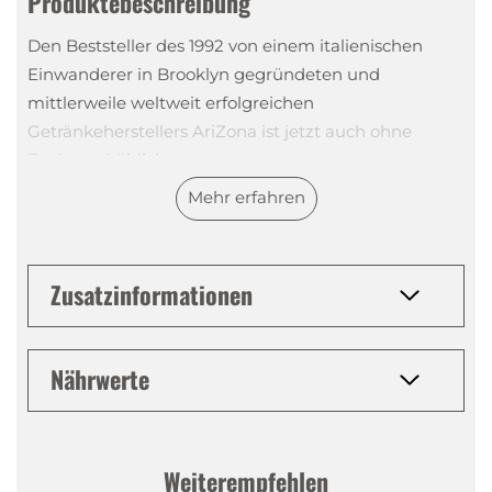
Produktebeschreibung
Den Beststeller des 1992 von einem italienischen
Einwanderer in Brooklyn gegründeten und
mittlerweile weltweit erfolgreichen
Getränkeherstellers AriZona ist jetzt auch ohne
Zucker erhältlich.
Mehr erfahren
AriZona Zero Sugar Green Tea enthält wie sein
grosser Bruder Ginseng-Extrakt und eine kleine
Zusatzinformationen
Menge Honig, die dem beliebten Eistee aus grünem
Tee seine zurückhaltende Süsse und seinen
unverkennbaren Geschmack verleiht.
Nährwerte
In der kultigen Geisha-Flasche stecken
ausschliesslich natürliche Aromen und keine
Weiterempfehlen
künstlichen Konservierungsstoffe. AriZona Zero