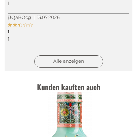
1
jJQaBOcg
|
13.07.2026
1
1
Ritmoaccord
|
05.07.2024
Alle anzeigen
Top.
J'avais déjà commandé ce produit il y a 1 an et
demi. Rien à redire.
Kunden kauften auch
Ritmoaccord
|
18.12.2022
Excellent
J'ai été très content de trouver le thé vert Arizona
en 150 cl.