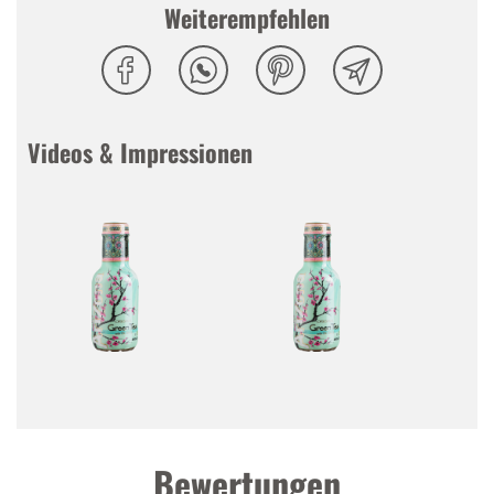
Weiterempfehlen
künstlichen Konservierungsstoffe. Nicht zuletzt ist
AriZona Green Tea glutenfrei, kalorienarm und
äusserst erfrischend.
Videos & Impressionen
Tasting Notes
Nase
:
Erfrischend nach Grüntee, süsslich
Gaumen
:
Angenehm süss, Grüntee mit
ausgewogener Honig-Note
Abgang
:
Süsslich nach Honig
Bewertungen