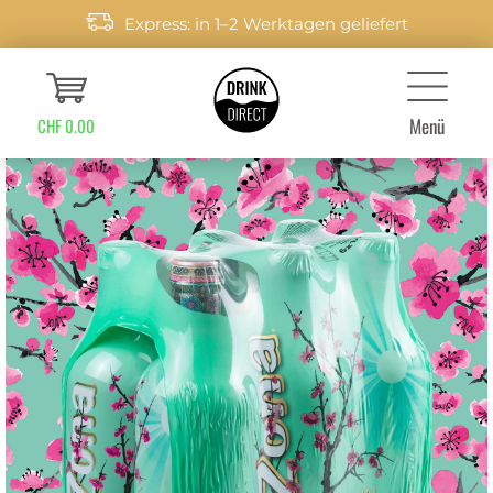
Express: in 1–2 Werktagen geliefert
Menü
CHF 0.00