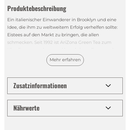
Produktebeschreibung
Ein italienischer Einwanderer in Brooklyn und eine
Idee, die ihm zu weltweitem Erfolg verhelfen sollte:
Eistees auf den Markt zu bringen, die allen
schmecken. Seit 1992 ist AriZona Green Tea zum
Klassiker geworden – und ist mittlerweile sogar das
meistverkaufte Grüntee-Getränk der USA.
Mehr erfahren
Neben grünem Tee aus gefiltertem Wasser und
Zusatzinformationen
Ginseng-Extrakt enthält AriZona Green Tea gerade
die richtige Menge Honig, um dem Getränk eine
leichte Süsse zu verleihen.
Nährwerte
In der kultigen Flasche mit ihrem auffallenden
Design stecken nur natürliche Aromen und keine