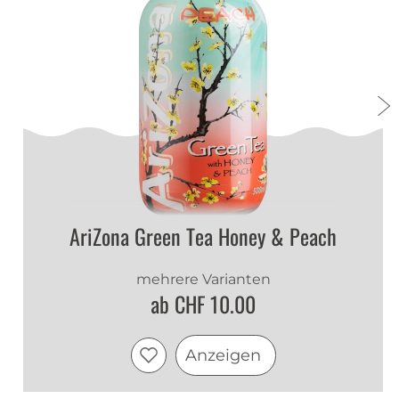
La livraison gratuite est super.
À recommander :)
Kay Rüegsegger
|
29.04.2022
Super Produkt
Super Getränk es ist bisschen süss aber genau
richtig der green tee von Arizona ist
geschmaklich ein Hit.
Ich empfehle ihn weiter
AriZona Green Tea Honey & Peach
mehrere Varianten
ab CHF 10.00
Anzeigen