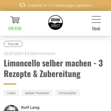
Express: in 1–2 Werktagen geliefert
Menü
CHF 0.00
Trends
02.07.2024
|
0 Kommentare
Limoncello selber machen - 3
Rezepte & Zubereitung
Likör
selber machen
limoncello
Rolf Lang