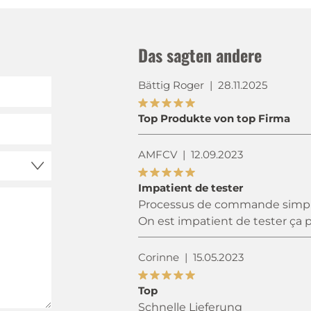
Das sagten andere
Bättig Roger
|
28.11.2025
Top Produkte von top Firma
AMFCV
|
12.09.2023
Impatient de tester
Processus de commande simple, 
On est impatient de tester ça p
Corinne
|
15.05.2023
Top
Schnelle Lieferung