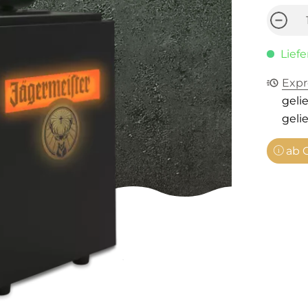
Liefe
Expr
gelie
gelie
ab C