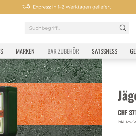
Express: in 1–2 Werktagen geliefert
KS
MARKEN
BAR ZUBEHÖR
SWISSNESS
GE
Jäg
CHF 37
inkl. MwS