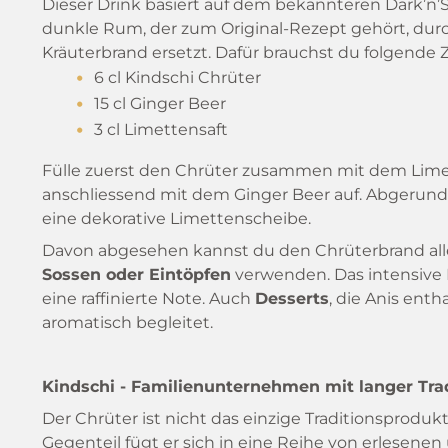
Dieser Drink basiert auf dem bekannteren Dark’n’S
dunkle Rum, der zum Original-Rezept gehört, dur
Kräuterbrand ersetzt. Dafür brauchst du folgende 
6 cl Kindschi Chrüter
15 cl Ginger Beer
3 cl Limettensaft
Fülle zuerst den Chrüter zusammen mit dem Limette
anschliessend mit dem Ginger Beer auf. Abgerun
eine dekorative Limettenscheibe.
Davon abgesehen kannst du den Chrüterbrand all
Sossen oder Eintöpfen
verwenden. Das intensive K
eine raffinierte Note. Auch
Desserts
, die Anis ent
aromatisch begleitet.
Kindschi - Familienunternehmen mit langer Tra
Der Chrüter ist nicht das einzige Traditionsprodu
Gegenteil fügt er sich in eine Reihe von erlesenen