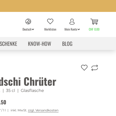
Deutsch
Merklisten
Mein Konto
CHF 0.00
SCHENKE
KNOW-HOW
BLOG
dschi Chrüter
.
| 35 cl
| Glasflasche
.50
7
/ 1 l
inkl. MwSt.
zzgl. Versandkosten