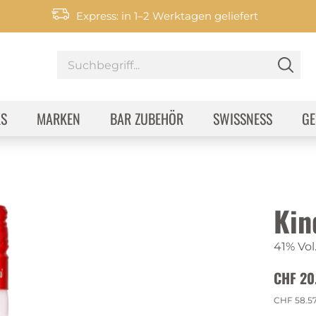
Express: in 1–2 Werktagen geliefert
KS
MARKEN
BAR ZUBEHÖR
SWISSNESS
GE
Kin
41% Vol
CHF 20
CHF 58.5