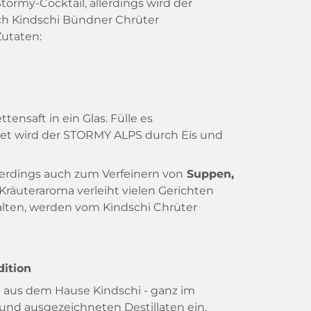
tormy-Cocktail, allerdings wird der
ch Kindschi Bündner Chrüter
Zutaten:
nsaft in ein Glas. Fülle es
det wird der STORMY ALPS durch Eis und
erdings auch zum Verfeinern von
Suppen,
räuteraroma verleiht vielen Gerichten
halten, werden vom Kindschi Chrüter
dition
kt aus dem Hause Kindschi - ganz im
 und ausgezeichneten Destillaten ein.