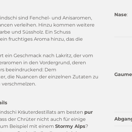
Nase
:
indschi sind Fenchel- und Anisaromen,
uancen verleihen. Hinzu kommen weitere
arbe und Süssholz. Ein Schuss
in fruchtiges Aroma hinzu, das die
rt ein Geschmack nach Lakritz, der vom
uteraromen in den Vordergrund, deren
ers beeindruckend: Dem
Gaume
üter, die Nuancen der einzelnen Zutaten zu
zu verschmelzen.
ils
indschi Kräuterdestillats am besten
pur
Abgan
ss der Chrüter nicht auch für einige
s zum Beispiel mit einem
Stormy Alps
?