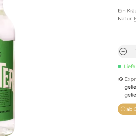
Ein Krä
Natur.
Liefe
Expr
gelie
gelie
ab C