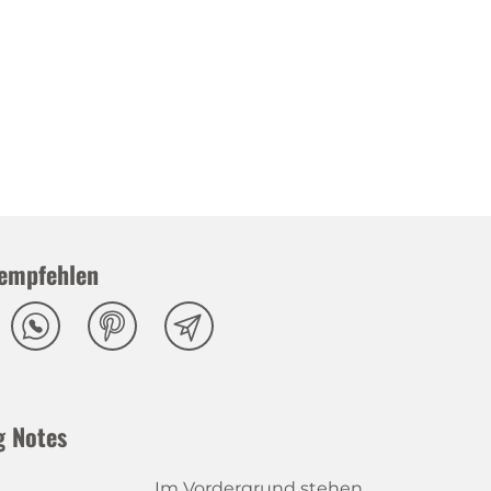
empfehlen
g Notes
Im Vordergrund stehen