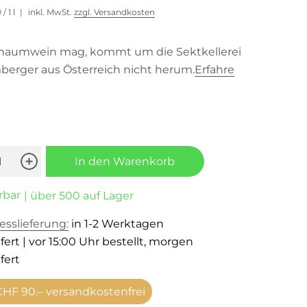
0
/ 1 l
inkl. MwSt.
zzgl. Versandkosten
haumwein mag, kommt um die Sektkellerei
erger aus Österreich nicht herum.
Erfahre
In den Warenkorb
rbar
| über 500 auf Lager
esslieferung:
in 1-2 Werktagen
fert | vor 15:00 Uhr bestellt, morgen
fert
HF 90.– versandkostenfrei