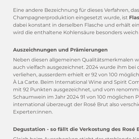
Eine andere Bezeichnung für dieses Verfahren, das
Champagnerproduktion eingesetzt wurde, ist
Fla
dabei konstant in derselben Flasche und erhält ei
wird die enthaltene Kohlensäure besonders weich 
Auszeichnungen und Prämierungen
Neben diesen allgemeinen Qualitätsmerkmalen wu
auch vielfach ausgezeichnet. 2024 wurde ihm be
verliehen, ausserdem erhielt er 92 von 100 mögl
À La Carte. Beim International Wine and Spirit Co
mit 92 Punkten ausgezeichnet, und vom renommier
Schaumwein im Jahr 2024 91 von 100 möglichen Pu
international überzeugt der Rosé Brut also versc
Experten:innen.
Degustation - so fällt die Verkostung des Rosé 