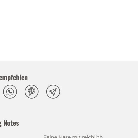
empfehlen
g Notes
Feine Nase mit reichlich