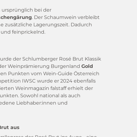
 ursprünglich bei der
schengärung
. Der Schaumwein verbleibt
ne zusätzliche Lagerungszeit. Dadurch
und feinprickelnd.
rde der Schlumberger Rosé Brut Klassik
i der Weinprämierung Burgenland
Gold
ichen Punkten vom Wein-Guide Österreich
mpetition IWSC wurde er 2024 ebenfalls
ten Weinmagazin falstaff erhielt der
nkten. Sowohl national als auch
hiedene Liebhaber:innen und
Brut aus