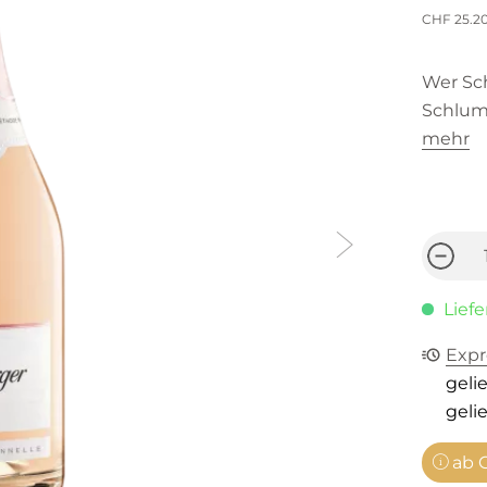
CHF 25.2
Wer Sc
Schlumb
mehr
Liefe
Expr
gelie
gelie
ab C