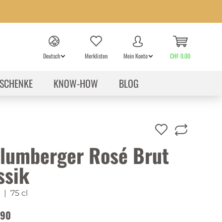
Deutsch
Merklisten
Mein Konto
CHF 0.00
SCHENKE
KNOW-HOW
BLOG
lumberger Rosé Brut
ssik
| 75 cl
.90