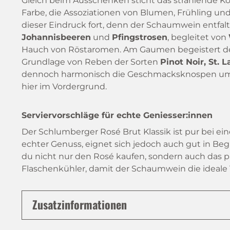
Gleich beim Ausschenken sticht das strahlende Kor
Farbe, die Assoziationen von Blumen, Frühling und 
dieser Eindruck fort, denn der Schaumwein entfal
Johannisbeeren
und
Pfingstrosen
, begleitet von
Hauch von Röstaromen. Am Gaumen begeistert der R
Grundlage von Reben der Sorten
Pinot Noir, St. 
dennoch harmonisch die Geschmacksknospen umsp
hier im Vordergrund.
Serviervorschläge für echte Geniesser:innen
Der Schlumberger Rosé Brut Klassik ist pur bei ei
echter Genuss, eignet sich jedoch auch gut in Beg
du nicht nur den Rosé kaufen, sondern auch das p
Flaschenkühler, damit der Schaumwein die ideale 
Zusatzinformationen