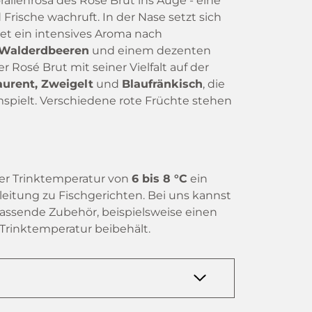
allenrosa des Rosé Brut ins Auge - eine
Frische wachruft. In der Nase setzt sich
tet ein intensives Aroma nach
Walderdbeeren
und einem dezenten
osé Brut mit seiner Vielfalt auf der
Laurent, Zweigelt
und
Blaufränkisch
, die
ielt. Verschiedene rote Früchte stehen
ner Trinktemperatur von
6 bis 8 °C
ein
leitung zu Fischgerichten. Bei uns kannst
assende Zubehör, beispielsweise einen
Trinktemperatur beibehält.