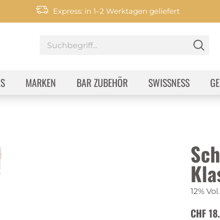
Express: in 1–2 Werktagen geliefert
KS
MARKEN
BAR ZUBEHÖR
SWISSNESS
GE
Sch
Kla
12% Vol.
CHF 18