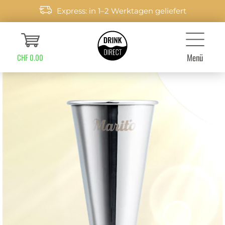
Express: in 1–2 Werktagen geliefert
Menü
CHF 0.00