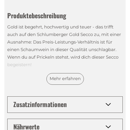
Produktebeschreibung
Gold ist begehrt, hochwertig und teuer - das trifft
auch auf den Schlumberger Gold Secco zu, mit einer
Ausnahme: Das Preis-Leistungs-Verhältnis ist für
einen Schaumwein in dieser Qualität unschlagbar.
Wenn du auf Prickeln stehst, wird dich dieser Secco
begeistern!
Mehr erfahren
Herkunft - österreichische Sektkellerei mit langer
Tradition
Seit mehr als 180 Jahren produziert die Sektkellerei
Zusatzinformationen
Schlumberger in Österreich Schaumweine von
ausgezeichneter Qualität. Zuerst als Familienbetrieb
geführt, entwickelte sich das Unternehmen
Nährwerte
permanent weiter. Heute gilt es als Ikone der