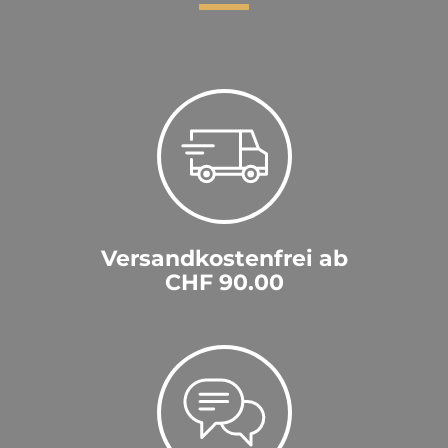
Tasting Notes
Nase
:
In der Nase intensive Noten nach frischen
Früchten wie weiße Birne, Kriecherl und Marille
Gaumen
:
Fruchtiger Geschmack
Abgang
:
Ausgewogen und frisch im Abgang
Versandkostenfrei ab
CHF 90.00