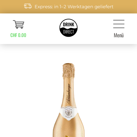
Express: in 1–2 Werktagen geliefert
Menü
CHF 0.00