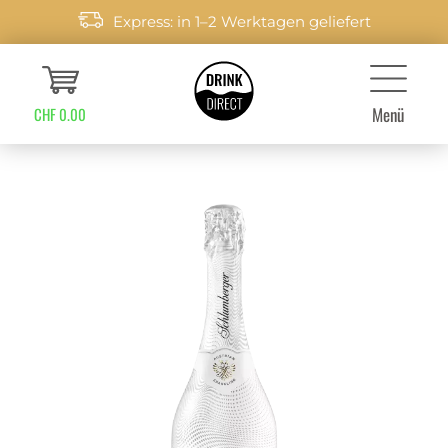
Express: in 1–2 Werktagen geliefert
Menü
CHF 0.00