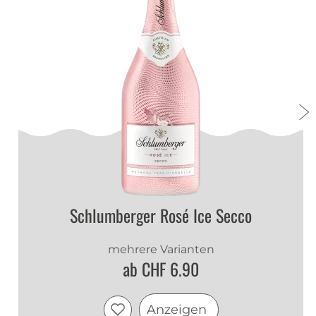
von exotischen Früchten
Gaumen
:
Geschmack nach süßer Birne und
Rhabarber
Abgang
:
Langanhaltend, prickelnd
Schlumberger Rosé Ice Secco
mehrere Varianten
ab CHF 6.90
Anzeigen