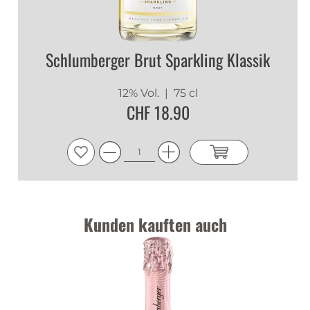
Flaschenkühler, um die ideale Trinktemperatur zu
halten, und ein Flaschenverschluss, damit die
Kohlensäure nicht entweichen kann.
Schlumberger Brut Sparkling Klassik
Schlumberger White Ice Secco bei drinkdirect.ch
12% Vol.
| 75 cl
CHF 18.90
Ob als erfrischender Aperitif oder als Begleiter zu
fruchtig-frischen Desserts - der White Ice Secco ist so
vielfältig wie der Sommer selbst. Haben wir dich
neugierig gemacht? Bei drinkdirect.ch kannst du
den White Ice Secco und dazu passendes Zubehör
für den idealen Trinkgenuss im Onlineshop kaufen.
Kunden kauften auch
Tasting Notes
Nase
:
Harmonisch, weich und frisch mit Akzenten