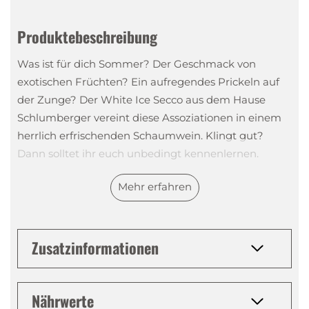
Produktebeschreibung
Was ist für dich Sommer? Der Geschmack von
exotischen Früchten? Ein aufregendes Prickeln auf
der Zunge? Der White Ice Secco aus dem Hause
Schlumberger vereint diese Assoziationen in einem
herrlich erfrischenden Schaumwein. Klingt gut?
Dann solltet ihr euch unbedingt kennenlernen.
Mehr erfahren
Verkostung - das erwartet dich bei diesem
Schaumwein
Der erste Eindruck zählt! Dieses Motto nimmt man
Zusatzinformationen
sich in der Sektkellerei Schlumberger offensichtlich
zu Herzen, denn der White Ice Secco kommt in einer
edlen, weissen Flasche daher, die die Hochwertigkeit
Nährwerte
des Inhalts unterstreicht. Der Schaumwein selbst