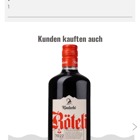
1
Nase
:
Leicht Zitrone mit einer starken Note von
Zitronenschale.
Gaumen
:
Frisch und cremig, angenehm fruchtige
Essenz von süßem Zitronensaft.
Kunden kauften auch
Abgang
:
Spritzige Dessertnote von Zitronen-
Meringue.