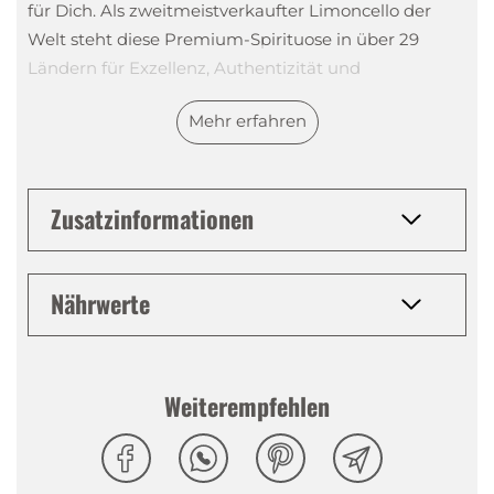
für Dich. Als zweitmeistverkaufter Limoncello der
Welt steht diese Premium-Spirituose in über 29
Ländern für Exzellenz, Authentizität und
unverwechselbaren Geschmack. Bei drinkdirect.ch
Mehr erfahren
findest du mit Limoncè einen Zitronenlikör, der nicht
nur durch seinen Geschmack, sondern auch durch
seine Herkunft überzeugt.
Zusatzinformationen
100 % sizilianische Zitronen – das Herz von
Limoncè
Nährwerte
Das Geheimnis von Limoncè liegt im Ursprung seiner
Zutaten. Verwendet werden ausschliesslich
100 %
sizilianische Zitronen
, die im Winter – zum
Zeitpunkt ihrer höchsten Reife – geerntet werden.
Weiterempfehlen
Genau dann enthalten die Zitronenschalen die
intensivsten ätherischen Öle. Diese sorgen für das
besonders frische, natürliche Zitronenaroma, das