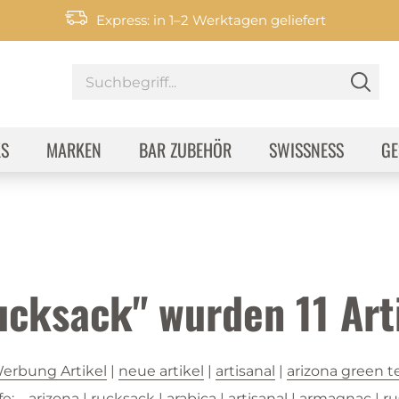
Express: in 1–2 Werktagen geliefert
KS
MARKEN
BAR ZUBEHÖR
SWISSNESS
GE
Rucksack" wurden
11
Art
erbung Artikel
|
neue artikel
|
artisanal
|
arizona green t
e:
arizona
|
rucksack
|
arabica
|
artisanal
|
armagnac
|
ru