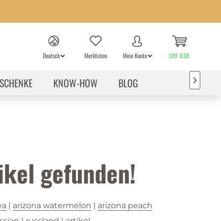
Deutsch
Merklisten
Mein Konto
CHF 0.00
SCHENKE
KNOW-HOW
BLOG

ikel gefunden!
ea
|
arizona watermelon
|
arizona peach
ssian
|
russland
|
artikel