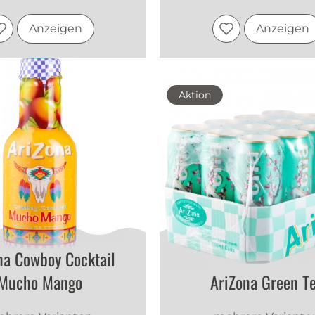
Anzeigen
Anzeigen
Aktion
na Cowboy Cocktail
Mucho Mango
AriZona Green T