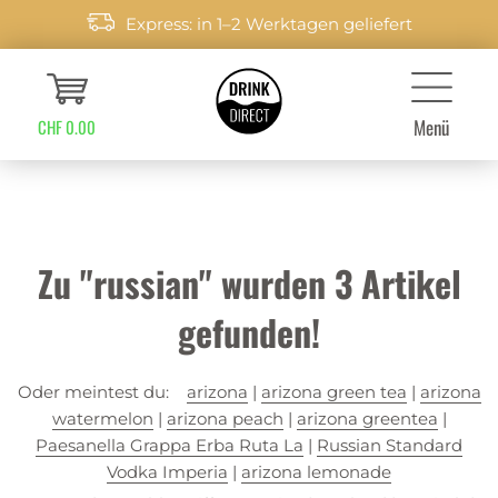
Express: in 1–2 Werktagen geliefert
Menü
CHF 0.00
Zu "russian" wurden
3
Artikel
gefunden!
Oder meintest du:
arizona
|
arizona green tea
|
arizona
watermelon
|
arizona peach
|
arizona greentea
|
Paesanella Grappa Erba Ruta La
|
Russian Standard
Vodka Imperia
|
arizona lemonade