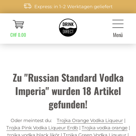
Express: in 1–2 Werktagen geliefert
Menü
CHF 0.00
Zu "Russian Standard Vodka
Imperia" wurden
18
Artikel
gefunden!
Oder meintest du:
Trojka Orange Vodka Liqueur
|
Trojka Pink Vodka Liqueur Erdb
|
Trojka vodka orange
|
trojka vodka black likör
|
Trojka Green Vodka Liqueur
|