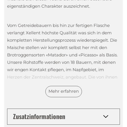
eigenständigen Charakter auszeichnet.
Vom Getreidebauern bis hin zur fertigen Flasche
verlangt Xellent höchste Qualität was sich in dem
kompletten Herstellungsprozess wiederspiegelt. Die
Maische stellen wir komplett selbst her mit den
Brotroggensorten «Matador» und «Picasso» als Basis.
Unsere Rohstoffe werden von 18 Bauern, mit denen
wir engen Kontakt pflegen, im Napfgebiet, im
Herzen der Zentralschweiz, angebaut. Die von ihnen
verwendete, kleinflächige Anbauweise erlaubt einen
Mehr erfahren
schonenden Umgang mit den Pflanzen und eine
Ernte im besten Reifestadium, wodurch wir die von
uns benötigte Qualität erhalten.
Zusatzinformationen
Für den ersten Rohbrand des Xellent Vodka brennen