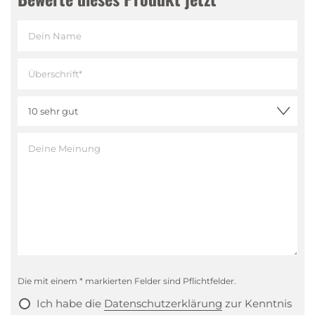
Geschmacksnoten von Kirsche und nussiger Rogge.
Tasting Notes
Nase
:
Fruchtig, mit Kirschnoten, anregend nussig,
leichte Roggenwürze, frischer abgerundeter
Aromen-Mix
Gaumen
:
Eleganter, balancierter Auftakt, erst
geschmeidig sanfte Roggennoten, dann gekochte
Kirschenessenz, gefolgt von fülliger und
konzentrierter, leicht nussiger Roggenwürze für ein
charaktervolles, abgerundetes Bouquet
Abgang
:
Nussig-fruchtig, ausgewogenes Säurespiel
in einem langanhaltendem Finale
Die mit einem * markierten Felder sind Pflichtfelder.
Ich habe die
Datenschutzerklärung
zur Kenntnis