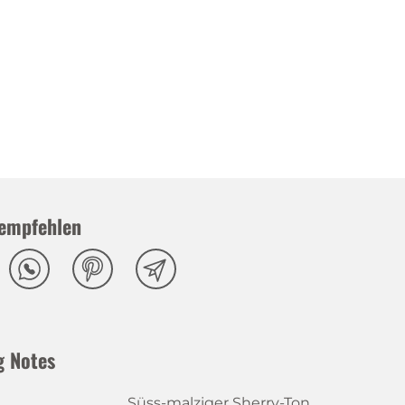
empfehlen
g Notes
Süss-malziger Sherry-Ton,