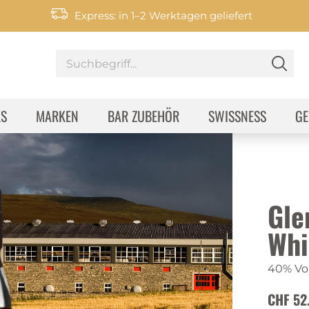
Express: in 1–2 Werktagen geliefert
KS
MARKEN
BAR ZUBEHÖR
SWISSNESS
GE
Gle
Whi
40% Vol
CHF 52