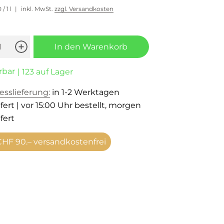
0
/ 1 l
inkl. MwSt.
zzgl. Versandkosten
In den Warenkorb
rbar
| 123 auf Lager
esslieferung:
in 1-2 Werktagen
fert | vor 15:00 Uhr bestellt, morgen
fert
HF 90.– versandkostenfrei