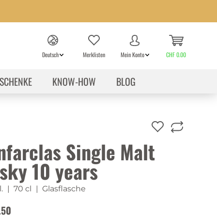
Deutsch
Merklisten
Mein Konto
CHF 0.00
SCHENKE
KNOW-HOW
BLOG
nfarclas Single Malt
sky 10 years
.
| 70 cl
| Glasflasche
.50