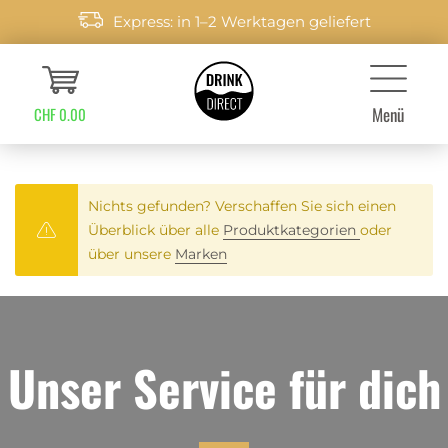
Express: in 1–2 Werktagen geliefert
Menü
CHF 0.00
Nichts gefunden? Verschaffen Sie sich einen
Überblick über alle
Produktkategorien
oder
über unsere
Marken
Unser Service für dich