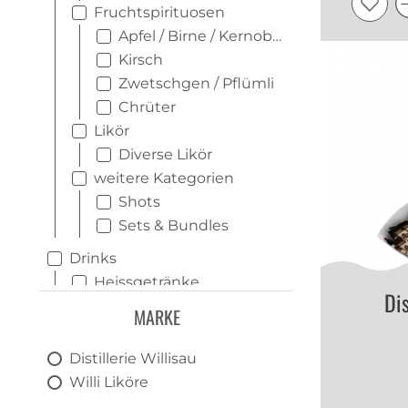
Fruchtspirituosen
Apfel / Birne / Kernobst
Kirsch
Zwetschgen / Pflümli
Chrüter
Likör
Diverse Likör
weitere Kategorien
Shots
Sets & Bundles
Drinks
Heissgetränke
Dis
Longdrinks
MARKE
Shots
Distillerie Willisau
Bar Zubehör
Willi Liköre
Artikel für die Zubereitung