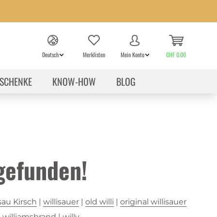
Deutsch
Merklisten
Mein Konto
CHF 0.00
SCHENKE
KNOW-HOW
BLOG
gefunden!
sau Kirsch
|
willisauer
|
old willi
|
original willisauer
|
williamsbrand
|
willy