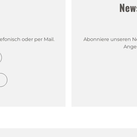
!
New
fonisch oder per Mail.
Abonniere unseren New
Ange
h