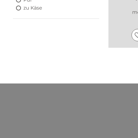
zu Käse
me