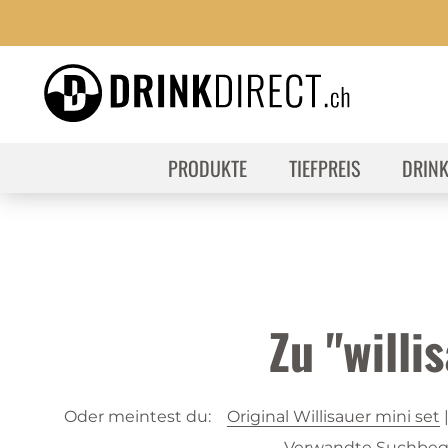
PRODUKTE
TIEFPREIS
DRIN
Zu "will
Oder meintest du:
Original Willisauer mini set
Verwandte Suchbegri