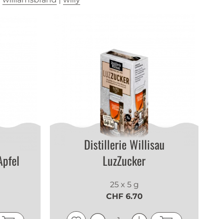
Distillerie Willisau
Apfel
LuzZucker
l
25 x 5 g
CHF 6.70