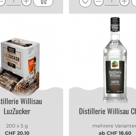
tillerie Willisau
LuzZucker
Distillerie Willisau C
200 x 5 g
mehrere Variante
CHF 20.10
ab CHF 18.60