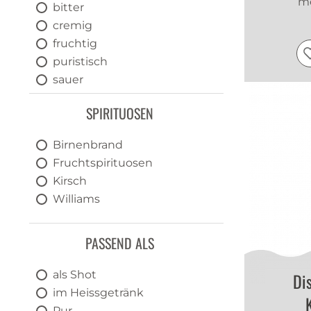
me
bitter
cremig
fruchtig
puristisch
sauer
süss
SPIRITUOSEN
Birnenbrand
Fruchtspirituosen
Kirsch
Williams
PASSEND ALS
als Shot
Dis
im Heissgetränk
Pur