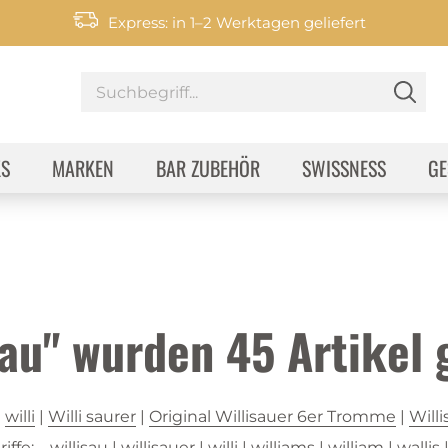
Express: in 1–2 Werktagen geliefert
KS
MARKEN
BAR ZUBEHÖR
SWISSNESS
GE
isau" wurden
45
Artikel 
|
willi
|
Willi saurer
|
Original Willisauer 6er Tromme
|
Willi
ffe:
willisau
|
willisauer
|
willi
|
williams
|
william
|
wallis