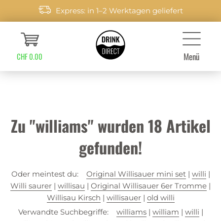
Express: in 1–2 Werktagen geliefert
Menü
CHF 0.00
Zu "williams" wurden
18
Artikel
gefunden!
Oder meintest du:
Original Willisauer mini set
|
willi
|
Willi saurer
|
willisau
|
Original Willisauer 6er Tromme
|
Willisau Kirsch
|
willisauer
|
old willi
Verwandte Suchbegriffe:
williams
|
william
|
willi
|