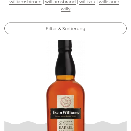
williamsbirnen
|
williamsbrand
|
willisau
|
willisauer
|
willy
Filter & Sortierung