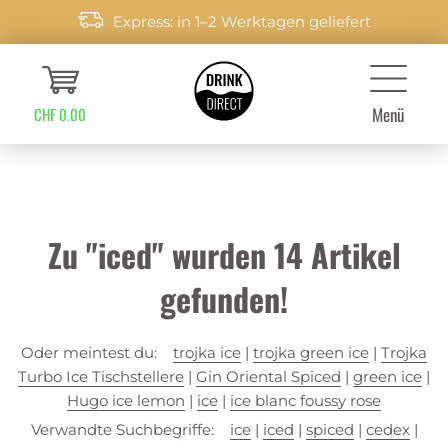
Express: in 1–2 Werktagen geliefert
Menü
CHF 0.00
Zu "iced" wurden
14
Artikel
gefunden!
Oder meintest du:
trojka ice
|
trojka green ice
|
Trojka
Turbo Ice Tischstellere
|
Gin Oriental Spiced
|
green ice
|
Hugo ice lemon
|
ice
|
ice blanc foussy rose
Verwandte Suchbegriffe:
ice
|
iced
|
spiced
|
cedex
|