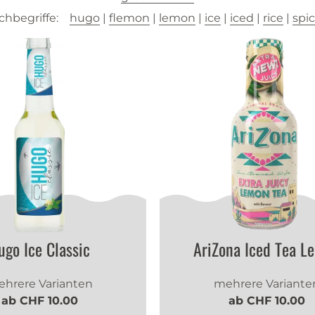
hbegriffe:
hugo
|
flemon
|
lemon
|
ice
|
iced
|
rice
|
spi
ugo Ice Classic
AriZona Iced Tea L
hrere Varianten
mehrere Variante
ab CHF 10.00
ab CHF 10.00