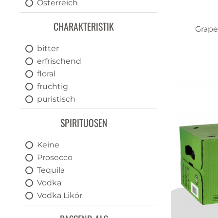
Österreich
Schweiz
CHARAKTERISTIK
Grape
bitter
erfrischend
floral
fruchtig
puristisch
sauer
SPIRITUOSEN
spritzig
süss
Keine
Prosecco
Tequila
Vodka
Vodka Likör
Williams