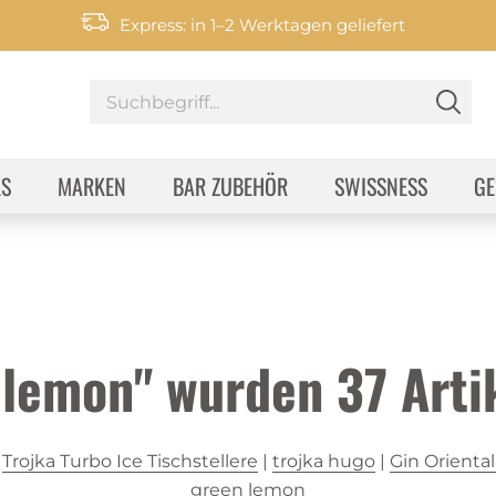
Express: in 1–2 Werktagen geliefert
KS
MARKEN
BAR ZUBEHÖR
SWISSNESS
GE
e lemon" wurden
37
Arti
|
Trojka Turbo Ice Tischstellere
|
trojka hugo
|
Gin Orienta
green lemon