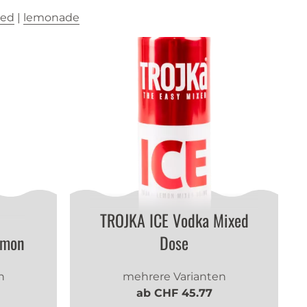
ced
|
lemonade
TROJKA ICE Vodka Mixed
emon
Dose
n
mehrere Varianten
ab CHF 45.77