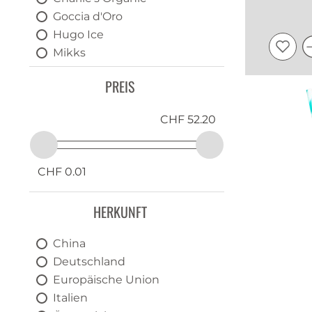
Longdrinks
Goccia d'Oro
Hugo Ice
Bar Zubehör
Mikks
Serviceartikel
Schlumberger
PREIS
Thomas Henry
Trojka
CHF 52.20
Trojka Ice
CHF 0.01
HERKUNFT
China
Deutschland
Europäische Union
Italien