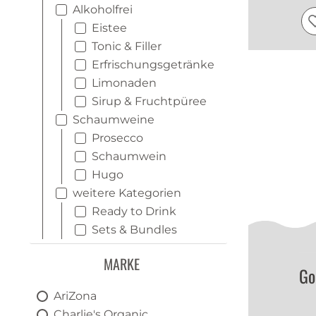
Alkoholfrei
Eistee
Tonic & Filler
Erfrischungsgetränke
Limonaden
Sirup & Fruchtpüree
Schaumweine
Prosecco
Schaumwein
Hugo
weitere Kategorien
Ready to Drink
Sets & Bundles
Drinks
MARKE
Go
Alkoholfrei
Apero
AriZona
Before-Dinner-Drinks
Charlie's Organic