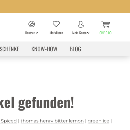
Deutsch
Merklisten
Mein Konto
CHF 0.00
SCHENKE
KNOW-HOW
BLOG
kel gefunden!
l Spiced
|
thomas henry bitter lemon
|
green ice
|