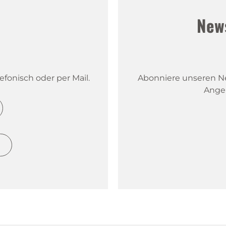
!
New
fonisch oder per Mail.
Abonniere unseren New
Ange
h