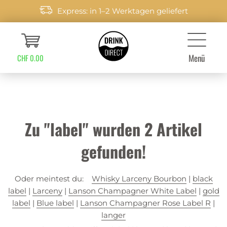
Express: in 1–2 Werktagen geliefert
Menü
CHF 0.00
Zu "label" wurden
2
Artikel
gefunden!
Oder meintest du:
Whisky Larceny Bourbon
|
black
label
|
Larceny
|
Lanson Champagner White Label
|
gold
label
|
Blue label
|
Lanson Champagner Rose Label R
|
langer