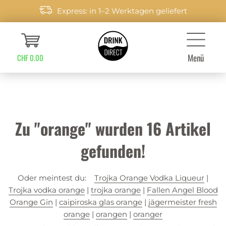
Express: in 1–2 Werktagen geliefert
Menü
CHF 0.00
Zu "orange" wurden
16
Artikel
gefunden!
Oder meintest du:
Trojka Orange Vodka Liqueur
|
Trojka vodka orange
|
trojka orange
|
Fallen Angel Blood
Orange Gin
|
caipiroska glas orange
|
jägermeister fresh
orange
|
orangen
|
oranger