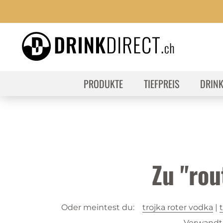
PRODUKTE
TIEFPREIS
DRIN
Zu "ro
Oder meintest du:
trojka roter vodka
|
t
Verwandte