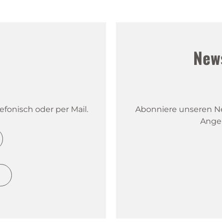
!
New
fonisch oder per Mail.
Abonniere unseren New
Ange
h