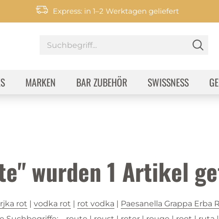
Express: in 1–2 Werktagen geliefert
KS
MARKEN
BAR ZUBEHÖR
SWISSNESS
GE
ute" wurden
1
Artikel ge
rjka rot
|
vodka rot
|
rot vodka
|
Paesanella Grappa Erba 
 Suchbegriffe:
route
|
roust
|
roter
|
rouge
|
root
|
ruta