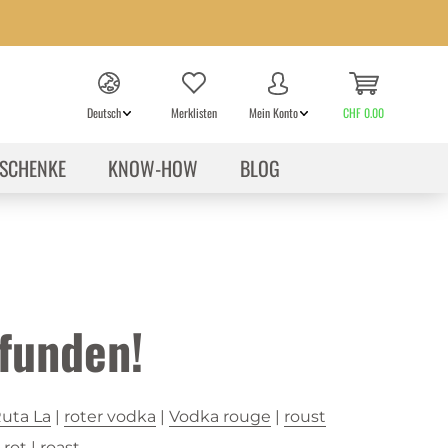
Deutsch
Merklisten
Mein Konto
CHF 0.00
SCHENKE
KNOW-HOW
BLOG
funden!
Ruta La
|
roter vodka
|
Vodka rouge
|
roust
|
rot
|
roast