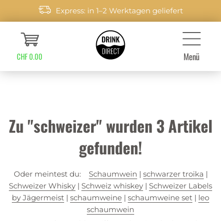
Express: in 1–2 Werktagen geliefert
Menü
CHF 0.00
Zu "schweizer" wurden
3
Artikel
gefunden!
Oder meintest du:
Schaumwein
|
schwarzer troika
|
Schweizer Whisky
|
Schweiz whiskey
|
Schweizer Labels
by Jägermeist
|
schaumweine
|
schaumweine set
|
leo
schaumwein