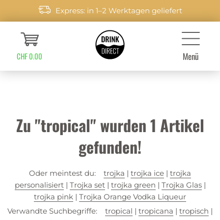
Express: in 1–2 Werktagen geliefert
Menü
CHF 0.00
Zu "tropical" wurden
1
Artikel
gefunden!
Oder meintest du:
trojka
|
trojka ice
|
trojka
personalisiert
|
Trojka set
|
trojka green
|
Trojka Glas
|
trojka pink
|
Trojka Orange Vodka Liqueur
Verwandte Suchbegriffe:
tropical
|
tropicana
|
tropisch
|