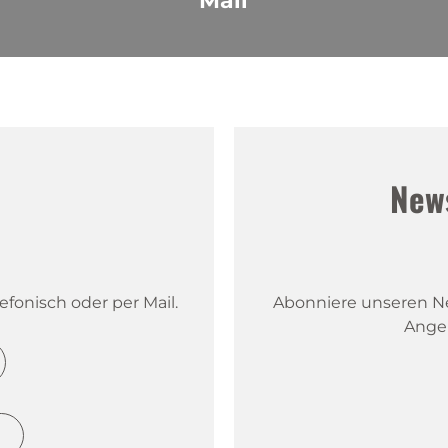
Mail
!
New
fonisch oder per Mail.
Abonniere unseren New
Ange
h