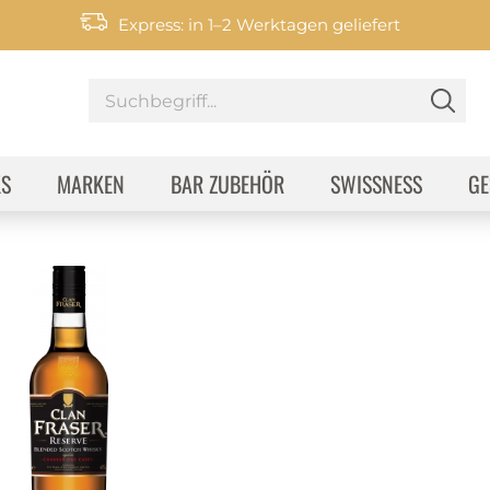
Express: in 1–2 Werktagen geliefert
KS
MARKEN
BAR ZUBEHÖR
SWISSNESS
GE