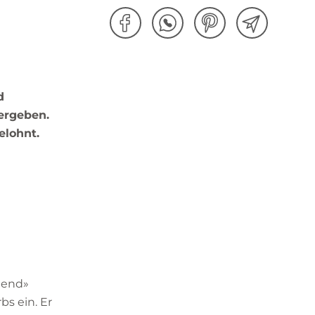
d
vergeben.
elohnt.
gend»
s ein. Er