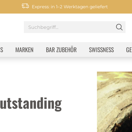
Express: in 1–2 Werktagen geliefert
KS
MARKEN
BAR ZUBEHÖR
SWISSNESS
GE
utstanding