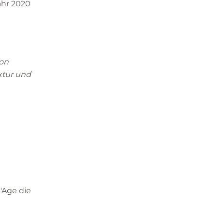
ahr 2020
von
xtur und
'Age die