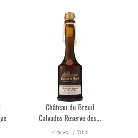
l
Château du Breuil
Age
Calvados Réserve des...
41% Vol.
| 70 cl