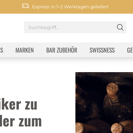
Express: in 1–2 Werktagen geliefert
KS
MARKEN
BAR ZUBEHÖR
SWISSNESS
GE
iker zu
der zum