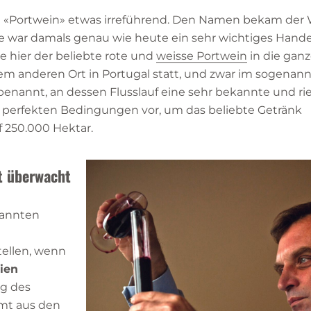
t «Portwein» etwas irreführend. Den Namen bekam der
Sie war damals genau wie heute ein sehr wichtiges Han
 hier der beliebte rote und
weisse Portwein
in die gan
inem anderen Ort in Portugal statt, und zwar im sogenan
enannt, an dessen Flusslauf eine sehr bekannte und ri
e perfekten Bedingungen vor, um das beliebte Getränk
f 250.000 Hektar.
t überwacht
nannten
tellen, wenn
nien
ng des
mt aus den