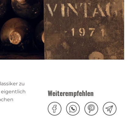
assiker zu
Weiterempfehlen
 eigentlich
kochen