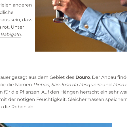
vielen anderen
dliche
aus sein, dass
 rot. Unter
,
Rabigato
,
nauer gesagt aus dem Gebiet des
Douro
. Der Anbau find
, die die Namen
Pinhão, São João da Pesqueira
und
Peso 
 für die Pflanzen. Auf den Hängen herrscht ein sehr w
 mit der nötigen Feuchtigkeit. Gleichermassen speicher
n die Reben ab.