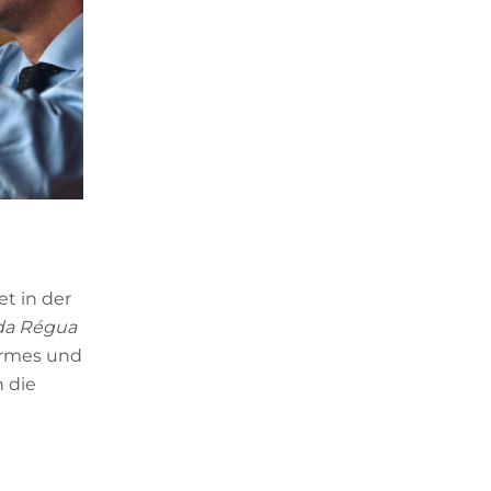
et in der
da Régua
armes und
n die