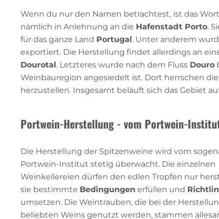
Wenn du nur den Namen betrachtest, ist das Wor
nämlich in Anlehnung an die
Hafenstadt Porto
. 
für das ganze Land
Portugal
. Unter anderem wurde
exportiert. Die Herstellung findet allerdings an e
Dourotal
. Letzteres wurde nach dem Fluss
Douro
b
Weinbauregion angesiedelt ist. Dort herrschen di
herzustellen. Insgesamt beläuft sich das Gebiet au
Portwein-Herstellung - vom Portwein-Institu
Die Herstellung der Spitzenweine wird vom soge
Portwein-Institut stetig überwacht. Die einzelnen
Weinkellereien dürfen den edlen Tropfen nur hers
sie bestimmte
Bedingungen
erfüllen und
Richtli
umsetzen. Die Weintrauben, die bei der Herstellu
beliebten Weins genutzt werden, stammen allesa