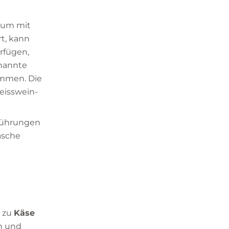
Raum mit
rt, kann
rfügen,
enannte
ommen. Die
eisswein-
sführungen
lasche
h zu
Käse
n und