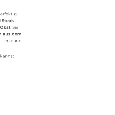
erfekt zu
l
Steak
Obst
. Sie
en aus dem
llten dann
 kannst.