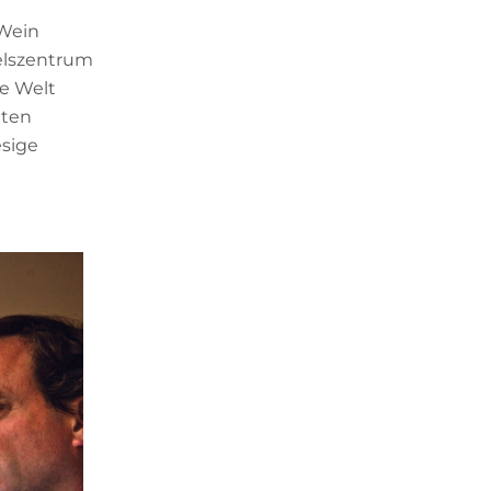
 Wein
delszentrum
ze Welt
nten
esige