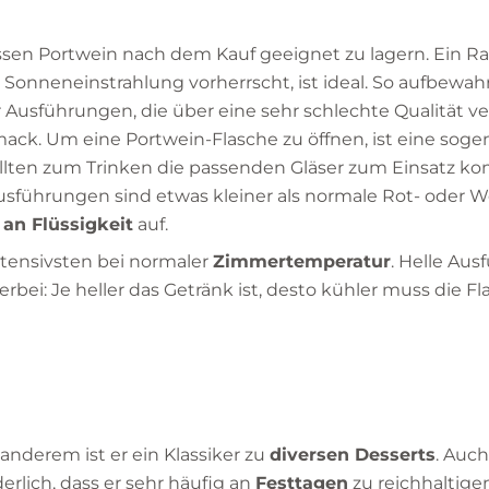
issen Portwein nach dem Kauf geeignet zu lagern. Ein 
e Sonneneinstrahlung vorherrscht, ist ideal. So aufbewah
Ausführungen, die über eine sehr schlechte Qualität ve
ack. Um eine Portwein-Flasche zu öffnen, ist eine sog
ollten zum Trinken die passenden Gläser zum Einsatz k
sführungen sind etwas kleiner als normale Rot- oder W
r an Flüssigkeit
auf.
ensivsten bei normaler
Zimmertemperatur
. Helle Au
rbei: Je heller das Getränk ist, desto kühler muss die F
 anderem ist er ein Klassiker zu
diversen Desserts
. Auc
rlich, dass er sehr häufig an
Festtagen
zu reichhaltige