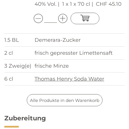
40% Vol. |
1 x 1 x 70 cl |
CHF 45.10
1.5 BL
Demerara-Zucker
2 cl
frisch gepresster Limettensaft
3 Zweig(e)
frische Minze
6 cl
Thomas Henry Soda Water
Alle Produkte in den Warenkorb
Zubereitung