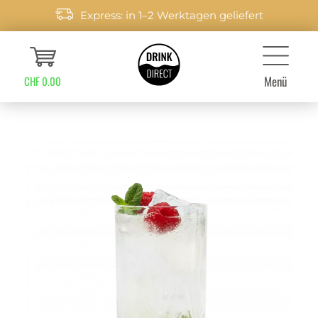
Express: in 1–2 Werktagen geliefert
Menü
CHF 0.00