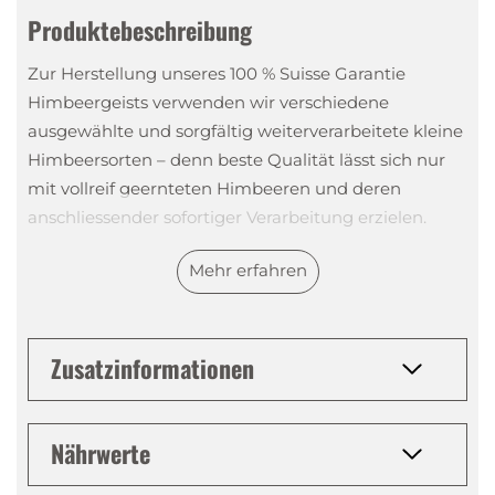
Produktebeschreibung
Zur Herstellung unseres 100 % Suisse Garantie
Himbeergeists verwenden wir verschiedene
ausgewählte und sorgfältig weiterverarbeitete kleine
Himbeersorten – denn beste Qualität lässt sich nur
mit vollreif geernteten Himbeeren und deren
anschliessender sofortiger Verarbeitung erzielen.
Unser erfahrener Brennmeister begleitet den
Mehr erfahren
gesamten Prozess von der Mazeration bis zur
Destillation, an dessen Ende ein frisch-fruchtiges
Erzeugnis steht.
Zusatzinformationen
Tasting Notes
Nährwerte
Nase
:
Kräftige, intensive Aromen reifer Himbeeren