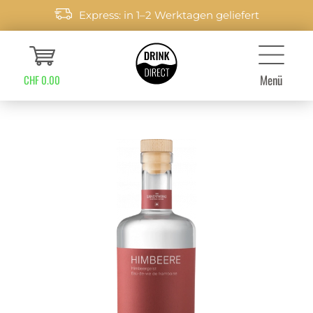
Express: in 1–2 Werktagen geliefert
Menü
CHF 0.00